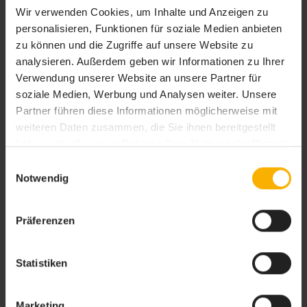
Wir verwenden Cookies, um Inhalte und Anzeigen zu
personalisieren, Funktionen für soziale Medien anbieten
zu können und die Zugriffe auf unsere Website zu
analysieren. Außerdem geben wir Informationen zu Ihrer
Verwendung unserer Website an unsere Partner für
soziale Medien, Werbung und Analysen weiter. Unsere
Partner führen diese Informationen möglicherweise mit
weiteren Daten zusammen, die Sie ihnen bereitgestellt
haben oder die sie im Rahmen Ihrer Nutzung der Dienste
gesammelt haben. Sie geben Einwilligung zu unseren
Einwilligungsauswahl
Cookies, wenn Sie unsere Webseite weiterhin nutzen.
Notwendig
Checkliste Auswandern
Die kostenlose Checkliste Auswandern gibt Denkanstöße zum Thema
leben in einem anderen Land. Damit Ihr Traum vom Auswandern auch
Präferenzen
wahr werden kann.
Statistiken
Marketing