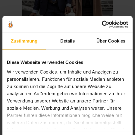
Zustimmung
Details
Über Cookies
Diese Webseite verwendet Cookies
Wir verwenden Cookies, um Inhalte und Anzeigen zu
Checkliste Dienstreise – für Vielreisende oder
personalisieren, Funktionen für soziale Medien anbieten
gelegentliche Geschäftsreisen eine gute Hilfe
zu können und die Zugriffe auf unsere Website zu
Im Zeitalter von Skype und der digitalen Vernetzung kann auf einige
analysieren. Außerdem geben wir Informationen zu Ihrer
Dienstreisen verzichtet und die anfallenden Reisekosten gespart oder für
Verwendung unserer Website an unsere Partner für
andere Projekte genutzt werden. Allerdings gibt es noch genug Gründe,
die eine Dienstreise unumgänglich machen. Zum Beispiel wenn ein
soziale Medien, Werbung und Analysen weiter. Unsere
persönliches Gespräch face-to-face einen besseren Erfolg verspricht, vor
Partner führen diese Informationen möglicherweise mit
Ort Besichtigungen geplant sind, gemeinsames Arbeiten an einem […]
weiteren Daten zusammen, die Sie ihnen bereitgestellt
haben oder die sie im Rahmen Ihrer Nutzung der Dienste