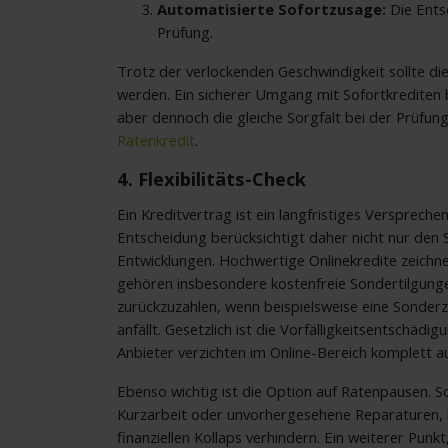
Automatisierte Sofortzusage:
Die Entsc
Prüfung.
Trotz der verlockenden Geschwindigkeit sollte die
werden. Ein sicherer Umgang mit Sofortkrediten bed
aber dennoch die gleiche Sorgfalt bei der Prüfun
Ratenkredit
.
4. Flexibilitäts-Check
Ein Kreditvertrag ist ein langfristiges Versprec
Entscheidung berücksichtigt daher nicht nur den 
Entwicklungen. Hochwertige Onlinekredite zeichnen
gehören insbesondere kostenfreie Sondertilgungen
zurückzuzahlen, wenn beispielsweise eine Sonder
anfällt. Gesetzlich ist die Vorfälligkeitsentschä
Anbieter verzichten im Online-Bereich komplett 
Ebenso wichtig ist die Option auf Ratenpausen. S
Kurzarbeit oder unvorhergesehene Reparaturen, k
finanziellen Kollaps verhindern. Ein weiterer Punkt