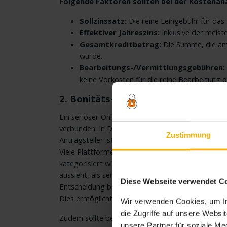
Folgende Faktoren sollten bei der Kostenan
Sollzinssatz:
Die reine Leihgebühr für das 
Effektiver Jahreszins:
Inklusive der meis
Gesamtkreditbetrag:
Die Summe, die am E
wurde.
Bearbeitungs-/Vermittlungsgebühren:
keine Vorkosten für die reine Bearbeitung o
2. Bonitäts-Check
Ein seriöser Onlinekreditprozess ist untrennbar m
verbunden. In Deutschland ist die Abfrage bei Au
Zustimmung
Antragsteller ist hierbei die
Unterscheidung zwisch
Viele Plattformen werben mit einem unverbindlich
kategorisiert wird, kann dies den persönlichen S
aussieht, als sei ein Kredit abgelehnt worden ode
Diese Webseite verwendet C
Entscheidung basiert daher auf Anbietern, die ex
Dies ermöglicht es, mehrere Angebote einzuholen
Wir verwenden Cookies, um In
die Zugriffe auf unsere Webs
Zudem sollte beachtet werden, dass seriöse Insti
unsere Partner für soziale M