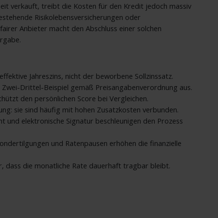
eit verkauft, treibt die Kosten für den Kredit jedoch massiv
s bestehende Risikolebensversicherungen oder
fairer Anbieter macht den Abschluss einer solchen
ergabe.
ffektive Jahreszins, nicht der beworbene Sollzinssatz.
es Zwei-Drittel-Beispiel gemäß Preisangabenverordnung aus.
hützt den persönlichen Score bei Vergleichen.
g: sie sind häufig mit hohen Zusatzkosten verbunden.
ent und elektronische Signatur beschleunigen den Prozess
Sondertilgungen und Ratenpausen erhöhen die finanzielle
r, dass die monatliche Rate dauerhaft tragbar bleibt.