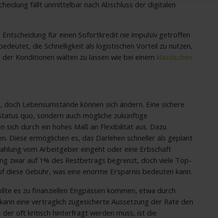
heidung fällt unmittelbar nach Abschluss der digitalen
 Entscheidung für einen Sofortkredit nie impulsiv getroffen
eutet, die Schnelligkeit als logistischen Vorteil zu nutzen,
g der Konditionen walten zu lassen wie bei einem
klassischen
hen, doch Lebensumstände können sich ändern. Eine sichere
Status quo, sondern auch mögliche zukünftige
 sich durch ein hohes Maß an Flexibilität aus. Dazu
. Diese ermöglichen es, das Darlehen schneller als geplant
zahlung vom Arbeitgeber eingeht oder eine Erbschaft
digung zwar auf 1% des Restbetrags begrenzt, doch viele Top-
auf diese Gebühr, was eine enorme Ersparnis bedeuten kann.
ollte es zu finanziellen Engpässen kommen, etwa durch
ann eine vertraglich zugesicherte Aussetzung der Rate den
, der oft kritisch hinterfragt werden muss, ist die