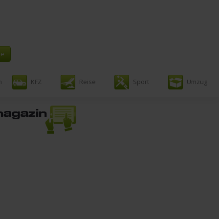
n
KFZ
Reise
Sport
Umzug