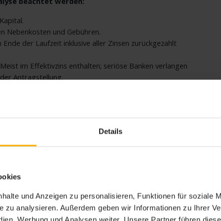
alyse beachtet werden:
Kapital.
ten Nebenkosten und Gebühren.
nde der Laufzeit inklusive aller Zinsen zurückgezahlt
Meist im Effektivzins enthalten; seriöse Banken verlangen
der Antragstellung.
it einer gründlichen Prüfung der Kreditwürdigkeit
skunfteien wie der SCHUFA Standard. Wichtig für
Details
en einer „Anfrage Kredit“ und einer „Anfrage Konditionen“
.
en Vergleich, doch wenn dieser technisch falsch
CHUFA-Score verschlechtern, da es für andere Banken so
r als bestünde ein akuter Finanzbedarf. Eine sichere
ookies
plizit eine SCHUFA-neutrale Konditionsanfrage garantieren.
, ohne die eigene Kreditwürdigkeit zu gefährden.
halte und Anzeigen zu personalisieren, Funktionen für soziale 
ite zu analysieren. Außerdem geben wir Informationen zu Ihrer 
tute bei einer sehr schwachen Bonität eher eine Absage
edien, Werbung und Analysen weiter. Unsere Partner führen dies