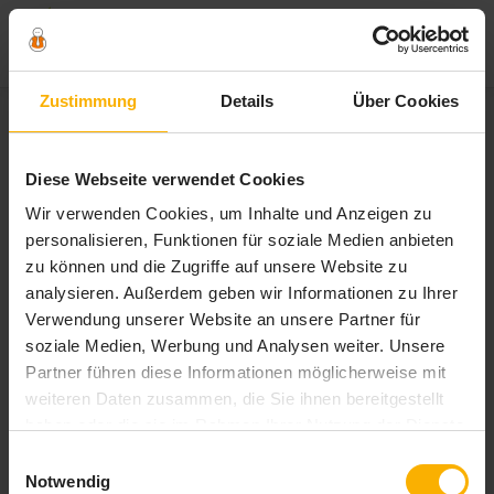
Zum
Zustimmung
Details
Über Cookies
Inhalt
springen
Schlagwort:
checkliste
Diese Webseite verwendet Cookies
auslandpraktikum
Wir verwenden Cookies, um Inhalte und Anzeigen zu
personalisieren, Funktionen für soziale Medien anbieten
zu können und die Zugriffe auf unsere Website zu
analysieren. Außerdem geben wir Informationen zu Ihrer
Verwendung unserer Website an unsere Partner für
soziale Medien, Werbung und Analysen weiter. Unsere
Partner führen diese Informationen möglicherweise mit
weiteren Daten zusammen, die Sie ihnen bereitgestellt
haben oder die sie im Rahmen Ihrer Nutzung der Dienste
gesammelt haben. Sie geben Einwilligung zu unseren
Einwilligungsauswahl
Cookies, wenn Sie unsere Webseite weiterhin nutzen.
Notwendig