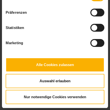
Präferenzen
Statistiken
Checkliste Auslandspraktikum
Mit einem Auslandspraktikum steigern Sie Ihre beruflichen Chancen. Die
Marketing
Checkliste enthält Tipps und Anregungen für ein erfolgreiches Praktikum
im Ausland.
Alle Cookies zulassen
Auswahl erlauben
© 2026
checklisten.de
|
Impressum
|
Datenschutz
Nur notwendige Cookies verwenden