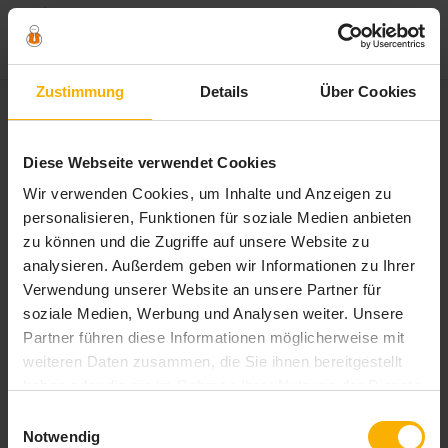
Zum
Zustimmung
Details
Über Cookies
Inhalt
springen
Schlagwort:
Diese Webseite verwendet Cookies
bewerbungsgespräch führen
Wir verwenden Cookies, um Inhalte und Anzeigen zu
personalisieren, Funktionen für soziale Medien anbieten
zu können und die Zugriffe auf unsere Website zu
analysieren. Außerdem geben wir Informationen zu Ihrer
Verwendung unserer Website an unsere Partner für
soziale Medien, Werbung und Analysen weiter. Unsere
Partner führen diese Informationen möglicherweise mit
weiteren Daten zusammen, die Sie ihnen bereitgestellt
haben oder die sie im Rahmen Ihrer Nutzung der Dienste
gesammelt haben. Sie geben Einwilligung zu unseren
Einwilligungsauswahl
Cookies, wenn Sie unsere Webseite weiterhin nutzen.
Notwendig