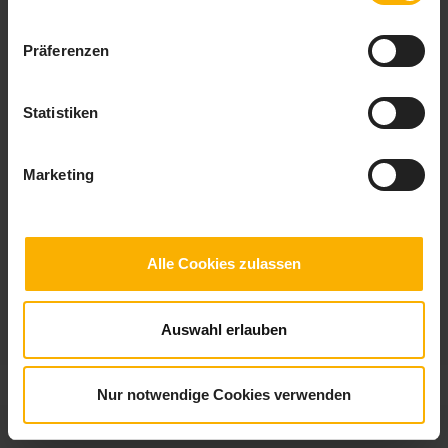
Präferenzen
Statistiken
Bewerbungsgespräch Vorbereitung
Sie suchen eine Bewerbungsgespräch Vorbereitung? Tipps zum Verhalten,
Marketing
Kleidung Bewerbungsgespräch führen? Dann hilft Ihnen diese Checkliste
sicher weiter.
Alle Cookies zulassen
Auswahl erlauben
© 2026
checklisten.de
|
Impressum
|
Datenschutz
Nur notwendige Cookies verwenden