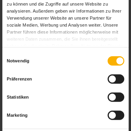
zu können und die Zugriffe auf unsere Website zu
analysieren. Außerdem geben wir Informationen zu Ihrer
Verwendung unserer Website an unsere Partner für
soziale Medien, Werbung und Analysen weiter. Unsere
Partner führen diese Informationen möglicherweise mit
weiteren Daten zusammen, die Sie ihnen bereitgestellt
haben oder die sie im Rahmen Ihrer Nutzung der Dienste
gesammelt haben. Sie geben Einwilligung zu unseren
Einwilligungsauswahl
Cookies, wenn Sie unsere Webseite weiterhin nutzen.
Notwendig
Präferenzen
Statistiken
Marketing