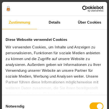
Zum
Zustimmung
Details
Über Cookies
Inhalt
springen
Schlagwort:
checkliste
Diese Webseite verwendet Cookies
auswandern
Wir verwenden Cookies, um Inhalte und Anzeigen zu
personalisieren, Funktionen für soziale Medien anbieten
zu können und die Zugriffe auf unsere Website zu
analysieren. Außerdem geben wir Informationen zu Ihrer
Verwendung unserer Website an unsere Partner für
soziale Medien, Werbung und Analysen weiter. Unsere
Partner führen diese Informationen möglicherweise mit
weiteren Daten zusammen, die Sie ihnen bereitgestellt
haben oder die sie im Rahmen Ihrer Nutzung der Dienste
gesammelt haben. Sie geben Einwilligung zu unseren
Einwilligungsauswahl
Cookies, wenn Sie unsere Webseite weiterhin nutzen.
Notwendig