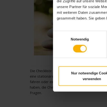
die Zugriffe auf unsere Webs
unsere Partner für soziale M
mit weiteren Daten zusammen, 
gesammelt haben. Sie geben E
Einwilligungsauswahl
Notwendig
Checkliste Kur
Die Checkliste Kur listet genau auf, was Sie für
Nur notwendige Cook
eine stationäre Kur benötigen. Ob Sie alleine
verwenden
fahren oder eine Mutter-Kind-Kur beantragt
haben, die Checkliste Kur beantwortet alle
Fragen.