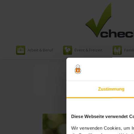
Zum
Arbeit & Beruf
Event & Freizeit
Famil
Inhalt
springen
Zustimmung
Diese Webseite verwendet C
Wir verwenden Cookies, um In