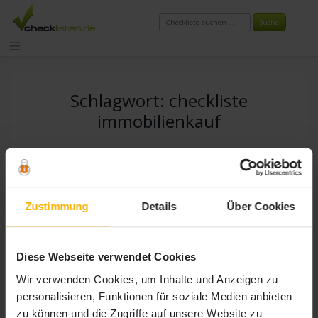
Zum
Inhalt
springen
Schlagwort:
checkliste
immobilienkauf
Zustimmung
Details
Über Cookies
Diese Webseite verwendet Cookies
Wir verwenden Cookies, um Inhalte und Anzeigen zu
personalisieren, Funktionen für soziale Medien anbieten
zu können und die Zugriffe auf unsere Website zu