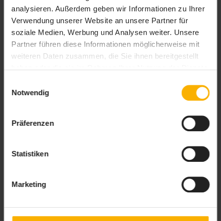
analysieren. Außerdem geben wir Informationen zu Ihrer
Verwendung unserer Website an unsere Partner für
soziale Medien, Werbung und Analysen weiter. Unsere
Partner führen diese Informationen möglicherweise mit
weiteren Daten zusammen, die Sie ihnen bereitgestellt
haben oder die sie im Rahmen Ihrer Nutzung der Dienste
gesammelt haben. Sie geben Einwilligung zu unseren
Einwilligungsauswahl
Cookies, wenn Sie unsere Webseite weiterhin nutzen.
Notwendig
Präferenzen
Statistiken
Marketing