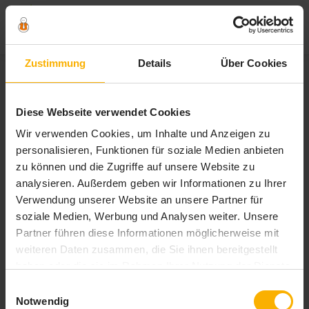
Zum
Zustimmung
Details
Über Cookies
Inhalt
springen
Schlagwort:
Mitarbeiterführung
Diese Webseite verwendet Cookies
Wir verwenden Cookies, um Inhalte und Anzeigen zu
personalisieren, Funktionen für soziale Medien anbieten
zu können und die Zugriffe auf unsere Website zu
analysieren. Außerdem geben wir Informationen zu Ihrer
Verwendung unserer Website an unsere Partner für
soziale Medien, Werbung und Analysen weiter. Unsere
Partner führen diese Informationen möglicherweise mit
weiteren Daten zusammen, die Sie ihnen bereitgestellt
haben oder die sie im Rahmen Ihrer Nutzung der Dienste
gesammelt haben. Sie geben Einwilligung zu unseren
Einwilligungsauswahl
Cookies, wenn Sie unsere Webseite weiterhin nutzen.
Notwendig