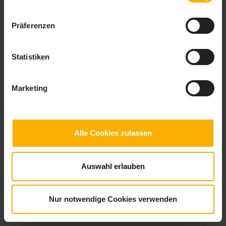
Präferenzen
Checkliste zur Mitarbeiterführung
Statistiken
Sie möchten ein guter Chef sein und ihre Mitarbeiter motivieren? Wir
haben eine Checkliste zur Mitarbeiterführung für Sie angelegt.
Marketing
Alle Cookies zulassen
Auswahl erlauben
© 2026
checklisten.de
|
Impressum
|
Datenschutz
Nur notwendige Cookies verwenden