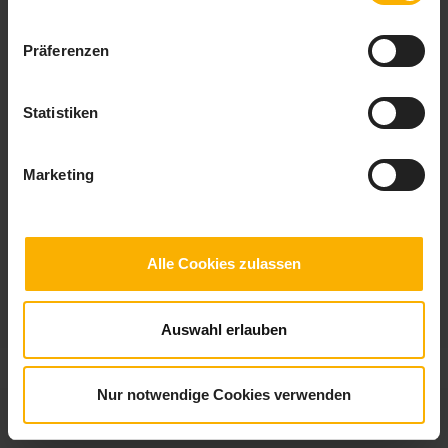
Präferenzen
Statistiken
Checkliste Studienwahl
Studium ja, aber welches Fach. Mit der Checkliste Studienwahl findest Du
Marketing
heraus auf welchen Gebieten deine Stärken liegen.
Alle Cookies zulassen
Auswahl erlauben
© 2026
checklisten.de
|
Impressum
|
Datenschutz
Nur notwendige Cookies verwenden