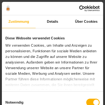
Zum
Zustimmung
Details
Über Cookies
Inhalt
springen
Schlagwort:
checkliste
Diese Webseite verwendet Cookies
studienwahl
Wir verwenden Cookies, um Inhalte und Anzeigen zu
personalisieren, Funktionen für soziale Medien anbieten
zu können und die Zugriffe auf unsere Website zu
analysieren. Außerdem geben wir Informationen zu Ihrer
Verwendung unserer Website an unsere Partner für
soziale Medien, Werbung und Analysen weiter. Unsere
Partner führen diese Informationen möglicherweise mit
weiteren Daten zusammen, die Sie ihnen bereitgestellt
haben oder die sie im Rahmen Ihrer Nutzung der Dienste
gesammelt haben. Sie geben Einwilligung zu unseren
Einwilligungsauswahl
Cookies, wenn Sie unsere Webseite weiterhin nutzen.
Notwendig