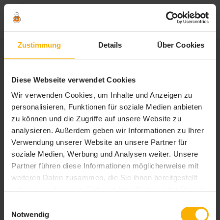
Zum
Zustimmung
Details
Über Cookies
Inhalt
springen
Schlagwort:
Diese Webseite verwendet Cookies
erstlingsausstattung
Wir verwenden Cookies, um Inhalte und Anzeigen zu
personalisieren, Funktionen für soziale Medien anbieten
zu können und die Zugriffe auf unsere Website zu
analysieren. Außerdem geben wir Informationen zu Ihrer
Verwendung unserer Website an unsere Partner für
soziale Medien, Werbung und Analysen weiter. Unsere
Partner führen diese Informationen möglicherweise mit
weiteren Daten zusammen, die Sie ihnen bereitgestellt
haben oder die sie im Rahmen Ihrer Nutzung der Dienste
gesammelt haben. Sie geben Einwilligung zu unseren
Einwilligungsauswahl
Cookies, wenn Sie unsere Webseite weiterhin nutzen.
Notwendig