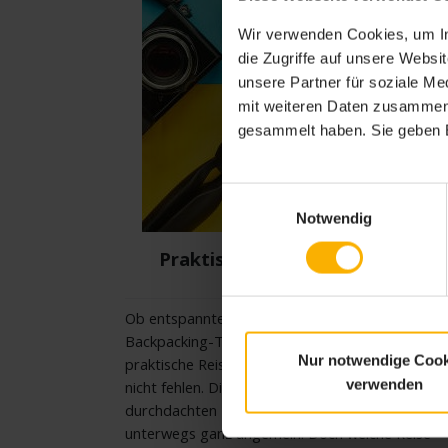
Wir verwenden Cookies, um In
die Zugriffe auf unsere Webs
unsere Partner für soziale M
mit weiteren Daten zusammen, 
gesammelt haben. Sie geben E
Einwilligungsauswahl
Notwendig
Praktische Reise Gadgets für
unterwegs
Ob entspannter Urlaub am Strand, spannende
Backpacking-Tour oder Dienstreise, ein paar
Nur notwendige Cook
praktische Reise Gadgets sollten in Ihrem Koffer
verwenden
nicht fehlen. Die genauso nützlichen wie
durchdachten Utensilien erleichtern das Leben
unterwegs ganz ungemein. Doch welche Reise