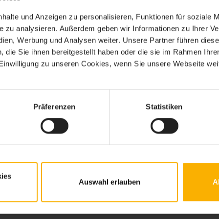
halte und Anzeigen zu personalisieren, Funktionen für soziale 
ite zu analysieren. Außerdem geben wir Informationen zu Ihrer 
edien, Werbung und Analysen weiter. Unsere Partner führen dies
die Sie ihnen bereitgestellt haben oder die sie im Rahmen Ihre
inwilligung zu unseren Cookies, wenn Sie unsere Webseite weit
Präferenzen
Statistiken
Festival Checkliste
Die Festival Packliste zählt alles auf, was mit muss
zum Open-Air-Konzert. Ob Gummistiefel oder
Shampoo, mit der Festival Checkliste an alles
ies
denken.
Auswahl erlauben
A