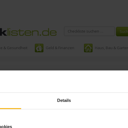
ie & Gesundheit
Geld & Finanzen
Haus, Bau & Garte
Schlagwort:
Festival Packliste
Details
ookies