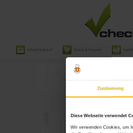
Zum
Arbeit & Beruf
Event & Freizeit
Famil
Inhalt
springen
Zustimmung
Diese Webseite verwendet C
Wir verwenden Cookies, um In