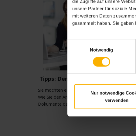
die Zugriffe auf unsere Webs
unsere Partner für soziale M
mit weiteren Daten zusammen, 
gesammelt haben. Sie geben E
Einwilligungsauswahl
Notwendig
Tipps: Den Kurantrag richtig stelle
Sie möchten einen Antrag für eine Kur stellen?
Nur notwendige Cook
Wie Sie den Antrag richtig stellen und welche
verwenden
Dokumente dafür notwendig sind, lesen Sie hier.