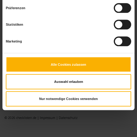
Präferenzen
Statistiken
Checkliste Schulanfang
Marketing
Der Schulanfang und die Einschulung ist eine enorme Veränderung im
Leben Ihres Kindes. Sehen Sie dem Start gelassen entgegen mit folgenden
Tipps.
Alle Cookies zulassen
Auswahl erlauben
Nur notwendige Cookies verwenden
© 2026
checklisten.de
|
Impressum
|
Datenschutz