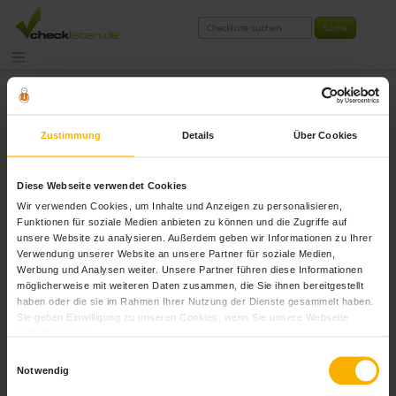
Zum
Inhalt
springen
Schlagwort:
checkliste
Zustimmung
Details
Über Cookies
schulanfang
Diese Webseite verwendet Cookies
Wir verwenden Cookies, um Inhalte und Anzeigen zu personalisieren,
Funktionen für soziale Medien anbieten zu können und die Zugriffe auf
unsere Website zu analysieren. Außerdem geben wir Informationen zu Ihrer
Verwendung unserer Website an unsere Partner für soziale Medien,
Werbung und Analysen weiter. Unsere Partner führen diese Informationen
möglicherweise mit weiteren Daten zusammen, die Sie ihnen bereitgestellt
haben oder die sie im Rahmen Ihrer Nutzung der Dienste gesammelt haben.
Sie geben Einwilligung zu unseren Cookies, wenn Sie unsere Webseite
weiterhin nutzen.
Einwilligungsauswahl
Notwendig