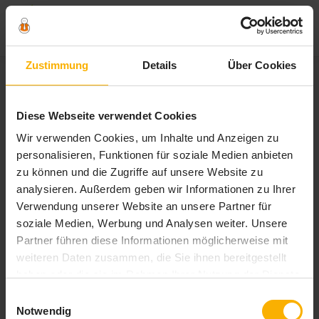
Zum
Zustimmung
Details
Über Cookies
Inhalt
springen
Schlagwort:
tipps für die
Diese Webseite verwendet Cookies
skiausrüstung
Wir verwenden Cookies, um Inhalte und Anzeigen zu
personalisieren, Funktionen für soziale Medien anbieten
zu können und die Zugriffe auf unsere Website zu
analysieren. Außerdem geben wir Informationen zu Ihrer
Verwendung unserer Website an unsere Partner für
soziale Medien, Werbung und Analysen weiter. Unsere
Partner führen diese Informationen möglicherweise mit
weiteren Daten zusammen, die Sie ihnen bereitgestellt
haben oder die sie im Rahmen Ihrer Nutzung der Dienste
gesammelt haben. Sie geben Einwilligung zu unseren
Einwilligungsauswahl
Cookies, wenn Sie unsere Webseite weiterhin nutzen.
Notwendig