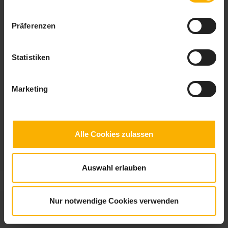
Präferenzen
Tipps für den Hausbooturlaub
Statistiken
Kapitän auf Zeit? Ein Bootsurlaub macht es möglich, ob allein, mit der
Familie oder einer fremden Crew die Tipps für den Hausbooturlaub
helfen weiter.
Marketing
Alle Cookies zulassen
Auswahl erlauben
© 2026
checklisten.de
|
Impressum
|
Datenschutz
Nur notwendige Cookies verwenden