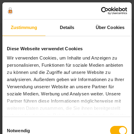
Zum
Zustimmung
Details
Über Cookies
Inhalt
springen
Schlagwort:
hausbooturlaub
Diese Webseite verwendet Cookies
Wir verwenden Cookies, um Inhalte und Anzeigen zu
personalisieren, Funktionen für soziale Medien anbieten
zu können und die Zugriffe auf unsere Website zu
analysieren. Außerdem geben wir Informationen zu Ihrer
Verwendung unserer Website an unsere Partner für
soziale Medien, Werbung und Analysen weiter. Unsere
Partner führen diese Informationen möglicherweise mit
weiteren Daten zusammen, die Sie ihnen bereitgestellt
haben oder die sie im Rahmen Ihrer Nutzung der Dienste
gesammelt haben. Sie geben Einwilligung zu unseren
Einwilligungsauswahl
Cookies, wenn Sie unsere Webseite weiterhin nutzen.
Notwendig