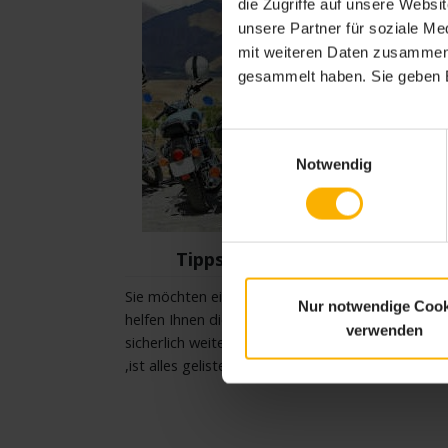
die Zugriffe auf unsere Webs
unsere Partner für soziale M
mit weiteren Daten zusammen, 
gesammelt haben. Sie geben E
Einwilligungsauswahl
Notwendig
Tipps zu Motorradtouren
Sie möchten eine Motorradtour planen? Dann
Nur notwendige Cook
helfen Ihnen die Tipps zu Motorradtouren
verwenden
sicherlich weiter! Von Packliste bis Motorradche
,ist alles gelistet.