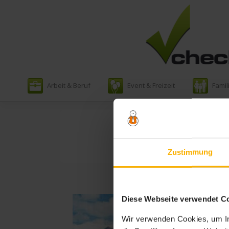
Zum
Arbeit & Beruf
Event & Freizeit
Famil
Inhalt
springen
S
Zustimmung
Diese Webseite verwendet C
Wir verwenden Cookies, um In