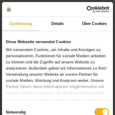
Zum
Zustimmung
Details
Über Cookies
Inhalt
springen
Schlagwort:
wohnmobil
Diese Webseite verwendet Cookies
checkliste
Wir verwenden Cookies, um Inhalte und Anzeigen zu
personalisieren, Funktionen für soziale Medien anbieten
zu können und die Zugriffe auf unsere Website zu
analysieren. Außerdem geben wir Informationen zu Ihrer
Verwendung unserer Website an unsere Partner für
soziale Medien, Werbung und Analysen weiter. Unsere
Partner führen diese Informationen möglicherweise mit
weiteren Daten zusammen, die Sie ihnen bereitgestellt
haben oder die sie im Rahmen Ihrer Nutzung der Dienste
gesammelt haben. Sie geben Einwilligung zu unseren
Einwilligungsauswahl
Cookies, wenn Sie unsere Webseite weiterhin nutzen.
Notwendig