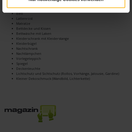
Hier noch einmal die komplette Checkliste:
Bett
Lattenrost
Matratze
Bettdecke und Kissen
Bettwäsche mit Laken
Kleiderschrank mit Kleiderstange
Kleiderbügel
Nachtschrank
Nachtlämpchen
Vorlegeteppich
Spiegel
Deckenleuchte
Lichtschutz und Sichtschutz (Rollos, Vorhänge, Jalousie, Gardine)
Kleiner Dekoschmuck (Wandbild, Lichterkette)