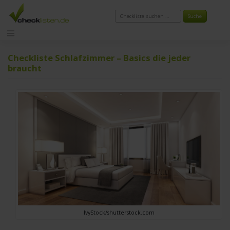
Zum
Inhalt
springen
Checkliste Schlafzimmer – Basics die jeder
braucht
IvyStock/shutterstock.com