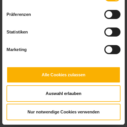
Präferenzen
Auto Checkliste
Statistiken
Wenn die Temperaturen fallen ist es Zeit Ihr Auto winterfest zu machen.
Und wie das geht zeigt Ihnen die kostenlose Auto Checkliste auf
checklisten.de.
Marketing
Alle Cookies zulassen
Auswahl erlauben
© 2026
checklisten.de
|
Impressum
|
Datenschutz
Nur notwendige Cookies verwenden