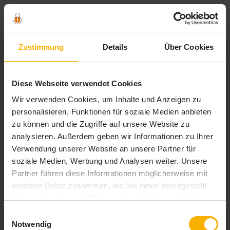
Zum
Zustimmung
Details
Über Cookies
Inhalt
springen
Schlagwort:
auto checkliste
Diese Webseite verwendet Cookies
Wir verwenden Cookies, um Inhalte und Anzeigen zu
personalisieren, Funktionen für soziale Medien anbieten
zu können und die Zugriffe auf unsere Website zu
analysieren. Außerdem geben wir Informationen zu Ihrer
Verwendung unserer Website an unsere Partner für
soziale Medien, Werbung und Analysen weiter. Unsere
Partner führen diese Informationen möglicherweise mit
weiteren Daten zusammen, die Sie ihnen bereitgestellt
haben oder die sie im Rahmen Ihrer Nutzung der Dienste
gesammelt haben. Sie geben Einwilligung zu unseren
Einwilligungsauswahl
Cookies, wenn Sie unsere Webseite weiterhin nutzen.
Notwendig