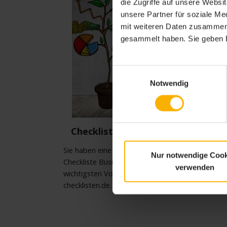
die Zugriffe auf unsere Webs
unsere Partner für soziale M
mit weiteren Daten zusammen, 
gesammelt haben. Sie geben E
Einwilligungsauswahl
Notwendig
Checkliste Businessplan erstellen
Sie haben eine zündende Geschäftsidee? Die
Nur notwendige Cook
Checkliste Businessplan erstellen hift Ihnen bei d
verwenden
wichtigsten Vorbereitung. Kostenlos als pdf auf
checklisten.de.