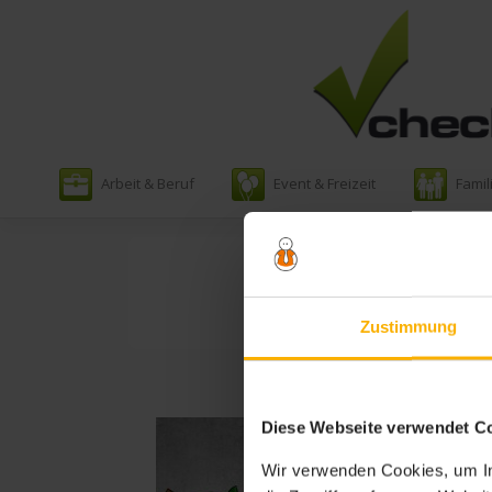
Zum
Arbeit & Beruf
Event & Freizeit
Famil
Inhalt
springen
Schlagw
Zustimmung
Diese Webseite verwendet C
Wir verwenden Cookies, um In