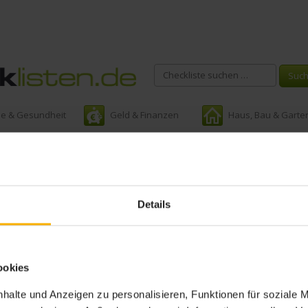
ie & Gesundheit
Geld & Finanzen
Haus, Bau & Garte
ort:
checkliste businessplan e
Details
ookies
halte und Anzeigen zu personalisieren, Funktionen für soziale 