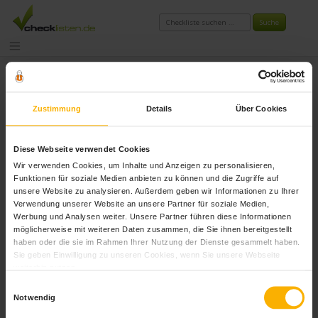
Zum
Inhalt
springen
Schlagwort:
checkliste
Zustimmung
Details
Über Cookies
messeplanung
Diese Webseite verwendet Cookies
Wir verwenden Cookies, um Inhalte und Anzeigen zu personalisieren,
Funktionen für soziale Medien anbieten zu können und die Zugriffe auf
unsere Website zu analysieren. Außerdem geben wir Informationen zu Ihrer
Verwendung unserer Website an unsere Partner für soziale Medien,
Werbung und Analysen weiter. Unsere Partner führen diese Informationen
möglicherweise mit weiteren Daten zusammen, die Sie ihnen bereitgestellt
haben oder die sie im Rahmen Ihrer Nutzung der Dienste gesammelt haben.
Sie geben Einwilligung zu unseren Cookies, wenn Sie unsere Webseite
weiterhin nutzen.
Einwilligungsauswahl
Notwendig