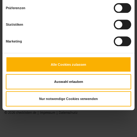
Präferenzen
Statistiken
Checkliste Messeplanung
Marketing
Sie sind mit der Planung Ihres Messeauftritts beauftragt? Mit der Checkliste
Messeplanung haben Sie die Organisation der Messe im Griff.
Alle Cookies zulassen
Auswahl erlauben
Nur notwendige Cookies verwenden
© 2026
checklisten.de
|
Impressum
|
Datenschutz