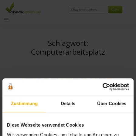
Zum
Inhalt
springen
Schlagwort:
Computerarbeitsplatz
Zustimmung
Details
Über Cookies
Diese Webseite verwendet Cookies
Wir verwenden Cookies, um Inhalte und Anzeigen zu