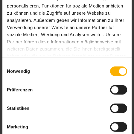
personalisieren, Funktionen für soziale Medien anbieten
zu können und die Zugriffe auf unsere Website zu
analysieren. Außerdem geben wir Informationen zu Ihrer
Verwendung unserer Website an unsere Partner für
soziale Medien, Werbung und Analysen weiter. Unsere
Checkliste für Online-Weiterbildungen – Vorbereitung
Partner führen diese Informationen möglicherweise mit
ist das A und O
weiteren Daten zusammen, die Sie ihnen bereitgestellt
Weiterbildungen sind ein wichtiges Gut für Unternehmen und Angestellte.
haben oder die sie im Rahmen Ihrer Nutzung der Dienste
Es wird immer wichtiger, sein Wissen erneut aufzufrischen oder die
neusten Erkenntnisse zu erfahren. Weiterbildungen lassen sich durch
gesammelt haben. Sie geben Einwilligung zu unseren
Einwilligungsauswahl
eigenes Engagement oder durch das Zutun des Unternehmens
Cookies, wenn Sie unsere Webseite weiterhin nutzen.
Notwendig
ermöglichen. Wer keine Unterstützung durch den Arbeitgeber bekommt,
kann durch verschiedene Finanzierungsmöglichkeiten sein Wissen
erweitern. Weiterbildungen sind jedoch für die […]
Präferenzen
Statistiken
Marketing