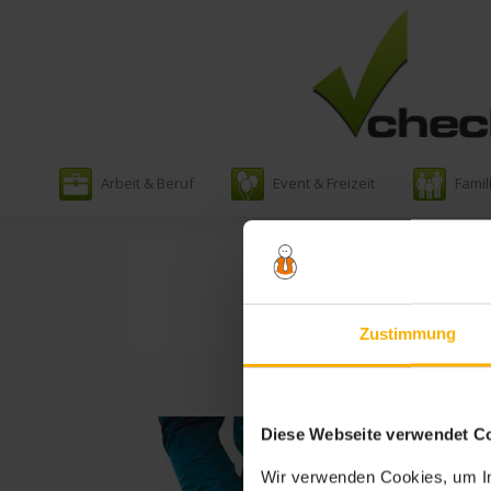
Zum
Arbeit & Beruf
Event & Freizeit
Famil
Inhalt
springen
Zustimmung
Diese Webseite verwendet C
Wir verwenden Cookies, um In