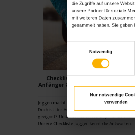
die Zugriffe auf unsere Webs
unsere Partner für soziale M
mit weiteren Daten zusammen, 
gesammelt haben. Sie geben E
Einwilligungsauswahl
Notwendig
Checkliste Joggen: Das sollten
Anfänger & fortgeschrittene Läufe
wissen
Nur notwendige Cook
verwenden
Joggen macht Spaß und hält fit, keine Frage.
Doch ist der Ausdauersport wirklich für jeden
geeignet? Und was sollten Anfänger beachten?
Unsere Checkliste Joggen kennt die Antworten.