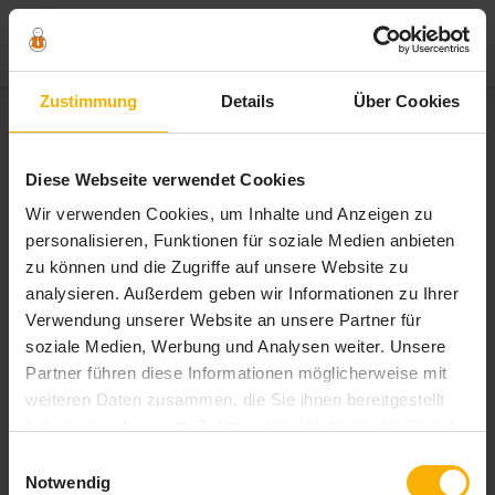
Zum
Zustimmung
Details
Über Cookies
Inhalt
springen
Schlagwort:
volontär
Diese Webseite verwendet Cookies
Wir verwenden Cookies, um Inhalte und Anzeigen zu
personalisieren, Funktionen für soziale Medien anbieten
zu können und die Zugriffe auf unsere Website zu
analysieren. Außerdem geben wir Informationen zu Ihrer
Verwendung unserer Website an unsere Partner für
soziale Medien, Werbung und Analysen weiter. Unsere
Partner führen diese Informationen möglicherweise mit
weiteren Daten zusammen, die Sie ihnen bereitgestellt
haben oder die sie im Rahmen Ihrer Nutzung der Dienste
gesammelt haben. Sie geben Einwilligung zu unseren
Einwilligungsauswahl
Cookies, wenn Sie unsere Webseite weiterhin nutzen.
Notwendig