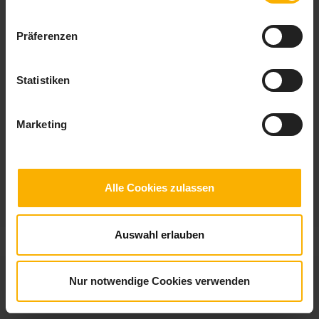
Präferenzen
Checkliste Volontariat
Statistiken
Du möchtest ein Volontariat machen? Mit Hilfe der Checkliste findest du
heraus welcher Betrieb der Richtige für dich ist.
Marketing
Alle Cookies zulassen
Auswahl erlauben
© 2026
checklisten.de
|
Impressum
|
Datenschutz
Nur notwendige Cookies verwenden