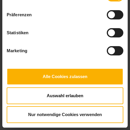
Präferenzen
Statistiken
Checkliste Wellnessreise
Gönnen Sie sich ein Wellness Wochenende, einfach Entspannung pur. Die
Marketing
Checkliste Wellnessreise zeigt die wichtigsten Kriterien bei der
Holtelauswahl.
Alle Cookies zulassen
Auswahl erlauben
© 2026
checklisten.de
|
Impressum
|
Datenschutz
Nur notwendige Cookies verwenden