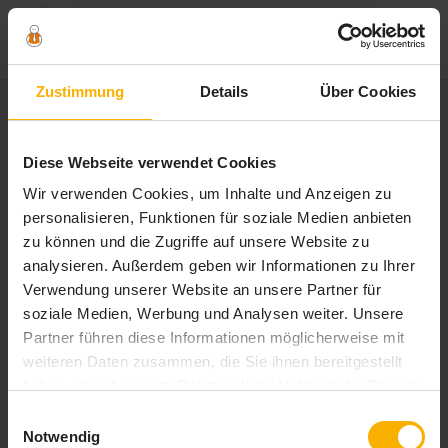
Zum
Zustimmung
Details
Über Cookies
Inhalt
springen
Schlagwort:
checkliste
Diese Webseite verwendet Cookies
wellnessreise
Wir verwenden Cookies, um Inhalte und Anzeigen zu
personalisieren, Funktionen für soziale Medien anbieten
zu können und die Zugriffe auf unsere Website zu
analysieren. Außerdem geben wir Informationen zu Ihrer
Verwendung unserer Website an unsere Partner für
soziale Medien, Werbung und Analysen weiter. Unsere
Partner führen diese Informationen möglicherweise mit
weiteren Daten zusammen, die Sie ihnen bereitgestellt
haben oder die sie im Rahmen Ihrer Nutzung der Dienste
gesammelt haben. Sie geben Einwilligung zu unseren
Einwilligungsauswahl
Cookies, wenn Sie unsere Webseite weiterhin nutzen.
Notwendig