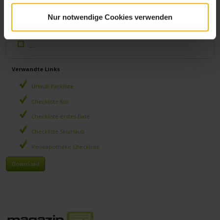
Vergleichen Sie die Angebote
Welche Leistungen sind im Grundpreis enthalten?
Nur notwendige Cookies verwenden
Buchen Sie nach Möglichkeit nicht am Wochenende
Planen Sie Ihr Wellness Programm schon vorher
....
Verwandte Links
Urlaub Packliste
Checkliste Kur
Checkliste erstes Date
Checkliste Skiurlaub
Reiseapotheke Checkliste
Download