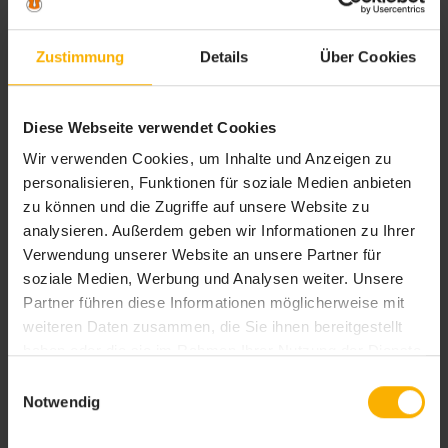
Zustimmung
Details
Über Cookies
Diese Webseite verwendet Cookies
Winterurlaub ohne Schnee
Wir verwenden Cookies, um Inhalte und Anzeigen zu
Winterurlaub gebucht, aber der Schnee bleibt aus? Welche Alternativen
gibt es in den Skigebieten und Rechte habe ich, wenn der Schnee
personalisieren, Funktionen für soziale Medien anbieten
ausbleibt.
zu können und die Zugriffe auf unsere Website zu
analysieren. Außerdem geben wir Informationen zu Ihrer
Verwendung unserer Website an unsere Partner für
soziale Medien, Werbung und Analysen weiter. Unsere
Partner führen diese Informationen möglicherweise mit
weiteren Daten zusammen, die Sie ihnen bereitgestellt
haben oder die sie im Rahmen Ihrer Nutzung der Dienste
gesammelt haben. Sie geben Einwilligung zu unseren
Einwilligungsauswahl
Cookies, wenn Sie unsere Webseite weiterhin nutzen.
Notwendig