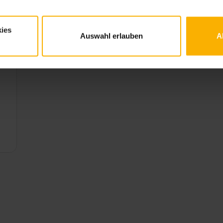
o
Checkliste Präsentation
Checkliste Marketing
ie
ies
Tag der offenen Tür Checkliste
Auswahl erlauben
A