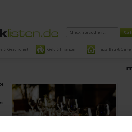
ie & Gesundheit
Geld & Finanzen
Haus, Bau & Garte
te
der
?