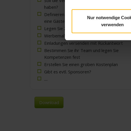
Soll die Veranstaltung ein bestimmtes Mott
haben?
Definieren Sie die Zielgruppe und erstellen S
Nur notwendige Cook
eine Gästeliste
verwenden
Legen Sie Zeitpunkt und Dauer fest
Werbemaßnahmen
Einladungen versenden mit Rückantwort
Bestimmen Sie ihr Team und legen Sie
Kompetenzen fest
Erstellen Sie einen groben Kostenplan
Gibt es evtl. Sponsoren?
....
Download