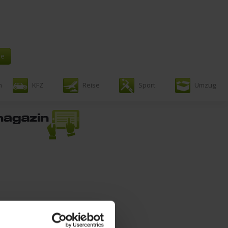
n
KFZ
Reise
Sport
Umzug