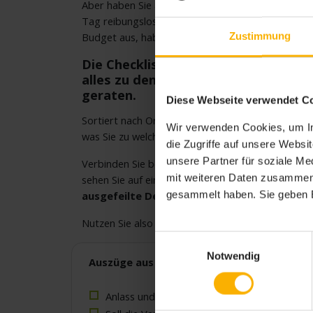
Aber haben Sie auch an alles gedacht, damit der
Tag reibungslos abläuft? Und wie sieht es mit d
Zustimmung
Budget aus, haben Sie das fest im Griff?
Die Checkliste Veranstaltung hilft a
alles zu denken, ohne in Stress zu
geraten.
Diese Webseite verwendet C
Sortiert nach Organisatorischem vorab, Location 
Wir verwenden Cookies, um In
was Sie zu welchem Zeitpunkt erledigen müssen.
die Zugriffe auf unsere Webs
unsere Partner für soziale M
Verbinden Sie bei der Planung alle einzelnen Schri
mit weiteren Daten zusammen, 
sehen Sie auf einen Blick, an was Sie noch denken
gesammelt haben. Sie geben E
ausgefeilte Detailplanung den Erfolg bringt
Nutzen Sie also die Anregungen der Checkliste für
Einwilligungsauswahl
Notwendig
Auszüge aus „Checkliste Veranstaltung“:
Anlass und Ziel der Veranstaltung festlegen