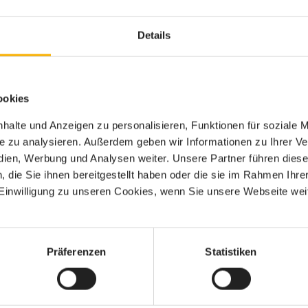
em
Details
n
(Bildquelle: NOVOKRESHCHENOVA MARIA /
shutterstock.com)
ookies
und Nachbereitung zeigt Ihnen die kostenlose Checkliste,
halte und Anzeigen zu personalisieren, Funktionen für soziale 
ite zu analysieren. Außerdem geben wir Informationen zu Ihrer 
edien, Werbung und Analysen weiter. Unsere Partner führen dies
tte miteinander und haken Sie ab, was schon geklärt ist. So
die Sie ihnen bereitgestellt haben oder die sie im Rahmen Ihre
 müssen.
So finden Sie schnell heraus, dass eine
inwilligung zu unseren Cookies, wenn Sie unsere Webseite weit
 und den Stress nimmt!
 Ihre Planung.
Präferenzen
Statistiken
Verwandte Links
Checkliste Projektmanagement