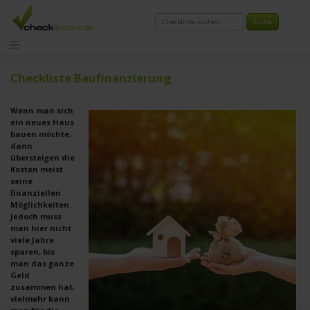
Zum
Inhalt
springen
Checkliste Baufinanzierung
Wenn man sich
ein neues Haus
bauen möchte,
dann
übersteigen die
Kosten meist
seine
finanziellen
Möglichkeiten.
Jedoch muss
man hier nicht
viele Jahre
sparen, bis
man das ganze
Geld
zusammen hat,
vielmehr kann