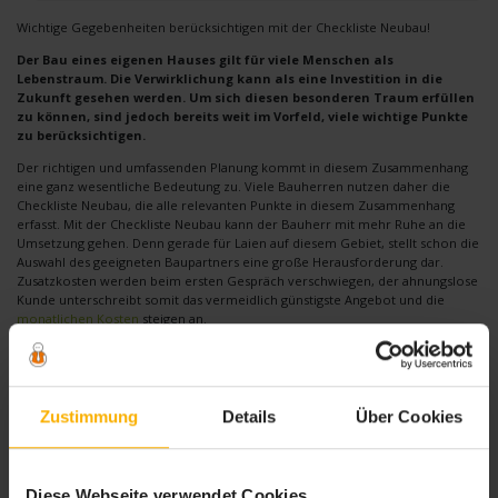
Wichtige Gegebenheiten berücksichtigen mit der Checkliste Neubau!
Der Bau eines eigenen Hauses gilt für viele Menschen als
Lebenstraum. Die Verwirklichung kann als eine Investition in die
Zukunft gesehen werden. Um sich diesen besonderen Traum erfüllen
zu können, sind jedoch bereits weit im Vorfeld, viele wichtige Punkte
zu berücksichtigen.
Der richtigen und umfassenden Planung kommt in diesem Zusammenhang
eine ganz wesentliche Bedeutung zu. Viele Bauherren nutzen daher die
Checkliste Neubau, die alle relevanten Punkte in diesem Zusammenhang
erfasst. Mit der Checkliste Neubau kann der Bauherr mit mehr Ruhe an die
Umsetzung gehen. Denn gerade für Laien auf diesem Gebiet, stellt schon die
Auswahl des geeigneten Baupartners eine große Herausforderung dar.
Zusatzkosten werden beim ersten Gespräch verschwiegen, der ahnungslose
Kunde unterschreibt somit das vermeidlich günstigste Angebot und die
monatlichen Kosten
steigen an.
Durch die Nutzung der Checkliste werden dem Bauherrn zahlreiche Tipps
gegeben, damit dieser sich auf die wichtigsten Entscheidungen
konzentrieren kann und keine essentiell wichtigen Gegebenheiten und
Besonderheiten vernachlässigt.
Zustimmung
Details
Über Cookies
Hilfe beim Kaufpreis des Grundstücks
So unterstützt die Checkliste den späteren Hauseigentümer bereits bei der
Entscheidungsfindung bezüglich des Kaufpreises für das Grundstück. Die
Diese Webseite verwendet Cookies