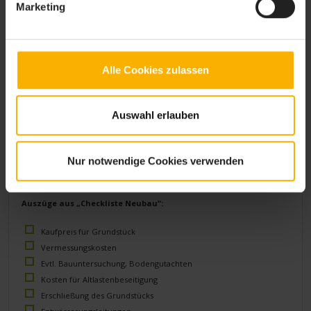
Altlastenbeseitigung durchgeführt werden muss. Auch hiervor warnt die
Marketing
Checkliste Neubau. Die Kosten für die Erschließung des Grundstücks können
ebenfalls noch zu Buche schlagen, obwohl der Eigentümer davon
ausgegangen war, dass diese bereist im Preis inbegriffen sind. Solche
Zusatzkosten fallen häufig im Laufe der Zeit an.
Die Checkliste Neubau gilt somit schon weit vor dem eigentlichen Hausbau
Alle Cookies zulassen
als wichtiges Element der Planung. Gerade bezogen auf das Grundstück
vergisst man viele Kostenpunkte gerne – wie wichtig doch in solchen Fällen
die Checkliste Neubau ist! Weitere Beispiele hierauf bezogen sind
Auswahl erlauben
Entwässerungsleitungen, der Revisionsschacht und die Zisterne. Diese
Punkte werden vom wichtigen Helfer „Checkliste Neubau“ ebenfalls
abgedeckt. Mit der Checkliste Neubau werden aber auch die Elemente beim
Bau des Hauses befolgt. Die Checkliste Neubau weist stets auf Kostenfallen
Nur notwendige Cookies verwenden
und kritische Punkte hin. So haben sehr viele Bauherren absolut positive
Erfahrungen mit der Checkliste Neubau gemacht.
Auszüge aus „Checkliste Neubau“:
Kaufpreis für Grundstück
Vermessungskosten
Evtl. Bauuntersuchung, Bodengutachten
Kosten für Altlastenbeseitigung
Erschließung des Grundstücks