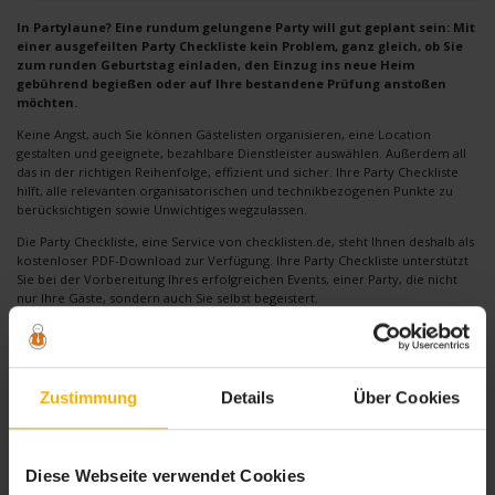
In Partylaune? Eine rundum gelungene Party will gut geplant sein: Mit
einer ausgefeilten Party Checkliste kein Problem, ganz gleich, ob Sie
zum runden Geburtstag einladen, den Einzug ins neue Heim
gebührend begießen oder auf Ihre bestandene Prüfung anstoßen
möchten.
Keine Angst, auch Sie können Gästelisten organisieren, eine Location
gestalten und geeignete, bezahlbare Dienstleister auswählen. Außerdem all
das in der richtigen Reihenfolge, effizient und sicher. Ihre Party Checkliste
hilft, alle relevanten organisatorischen und technikbezogenen Punkte zu
berücksichtigen sowie Unwichtiges wegzulassen.
Die Party Checkliste, eine Service von checklisten.de, steht Ihnen deshalb als
kostenloser PDF-Download zur Verfügung. Ihre Party Checkliste unterstützt
Sie bei der Vorbereitung Ihres erfolgreichen Events, einer Party, die nicht
nur Ihre Gäste, sondern auch Sie selbst begeistert.
Vor der Party …
Wer soll unbedingt dabei sein? Feilen Sie zunächst an Ihrer Gästeliste, das
Rahmenbudget fest im Blick, und entscheiden Sie sich dann für einen
Zustimmung
Details
Über Cookies
Termin. Ihre kostenlose Checkliste für eine stressfreie Planung geht Ihnen
dabei bei jedem Schritt zur Hand.
Optisch attraktive Einladungen machen Appetit. Und nicht nur bei
einschlägigen Mottopartys sollte die Einladung über die entsprechende
Diese Webseite verwendet Cookies
Kleiderordnung informieren.