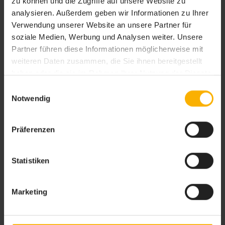
zu können und die Zugriffe auf unsere Website zu
analysieren. Außerdem geben wir Informationen zu Ihrer
Verwendung unserer Website an unsere Partner für
soziale Medien, Werbung und Analysen weiter. Unsere
Partner führen diese Informationen möglicherweise mit
weiteren Daten zusammen, die Sie ihnen bereitgestellt
Checkliste Joggen: Das sollten Anfänger &
haben oder die sie im Rahmen Ihrer Nutzung der Dienste
fortgeschrittene Läufer wissen
gesammelt haben. Sie geben Einwilligung zu unseren
Einwilligungsauswahl
Joggen macht Spaß und hält fit, keine Frage. Doch ist der Ausdauersport
wirklich für jeden geeignet? Und was sollten Anfänger beachten? Unsere
Cookies, wenn Sie unsere Webseite weiterhin nutzen.
Notwendig
Checkliste Joggen kennt die Antworten.
Präferenzen
Statistiken
Marketing