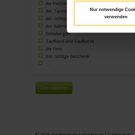
die Pat(inn)en
Nur notwendige Cook
der Termin
verwenden
der richtige Taufspruch
der Rahmen des Festes
Einladungen
Taufkleid und Taufkerze
die Feier
das richtige Geschenk
....
Zum Anbieter
© 2026
checklisten.de
|
Impressum
|
Datenschutz