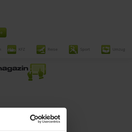
n
KFZ
Reise
Sport
Umzug