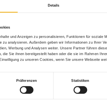
Details
(Bildquelle: Robert Prasolik / shutterstock.com)
ookies
lfreich auf einige Seiten im Netz, welche Taufsprüche
halte und Anzeigen zu personalisieren, Funktionen für soziale 
ite zu analysieren. Außerdem geben wir Informationen zu Ihrer 
edien, Werbung und Analysen weiter. Unsere Partner führen dies
reits etwas größeren Täufling ein liebevolles Geschenk.
die Sie ihnen bereitgestellt haben oder die sie im Rahmen Ihre
aufzurufen, auch viele hilfreiche Geschenkvorschläge.
inwilligung zu unseren Cookies, wenn Sie unsere Webseite weit
ilft diese Checkliste Eltern und Paten bei Ihren
 Auswahl von vielen Dingen.
 die Zeremonie der Babytaufe oder älterer Täufling an sich
Präferenzen
Statistiken
ungszeit werden für alle auf ein Minimum verringert.
Verwandte Links