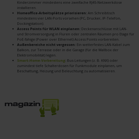
Kinderzimmer mindestens eine zweifache RJ45-Netzwerkdose
installieren.
Homeoffice-Arbeitsplätze priorisieren:
Am Schreibtisch
mindestens vier LAN-Ports vorsehen (PC, Drucker, IP-Telefon,
Dockingstation).
Access Points für WLAN einplanen:
Deckenanschlüsse mit LAN-
und Stromversorgung in Fluren oder zentralen Räumen pro Etage für
PoE-fähige (Power over Ethernet) Access Points vorbereiten.
Außenbereiche nicht vergessen:
Ein wetterfestes LAN-Kabel zum
Balkon, zur Terrasse oder in die Garage (für die Wallbox der
Elektromobilität) legen.
Smart-Home-Vorbereitung
:
Bus-Leitungen (z. B. KNX) oder
zumindest tiefe Schalterdosen für Funkmodule einplanen, um
Beschattung, Heizung und Beleuchtung zu automatisieren.