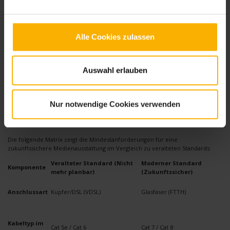
Verträgen für Telefon, Fernsehen und Internet. Durch das sogenannte IPTV
(Internet Protocol Television) läuft auch das TV-Signal komplett über die
Breitbandleitung. Das spart die Installation einer Satellitenanlage oder eines
separaten Kabel-TV-Anschlusses.
Alle Cookies zulassen
Bei der Auswahl der Tarife setzen Verbraucher vermehrt auf gebündelte
Lösungen. Wer Festnetz, Highspeed-Internet und Mobilfunk kombiniert,
profitiert von deutlichen Preisvorteilen und vereinfachten
Auswahl erlauben
Abrechnungsstrukturen. Ein bewährtes Beispiel für eine solche
Produktbündelung bietet das
Telekom MagentaEins Kombipaket
, das
Datenvolumen für unterwegs mit der maximalen Bandbreite des heimischen
Glasfaseranschlusses verzahnt.
Nur notwendige Cookies verwenden
Technische Parameter im Überblick
Die folgende Matrix zeigt die Mindestanforderungen für eine
zukunftssichere Medienausstattung im Vergleich zu veralteten Standards:
Veralteter Standard (Nicht
Moderner Standard
Komponente
mehr planbar)
(Zukunftssicher)
Anschlussart
Kupfer/DSL (VDSL)
Glasfaser (FTTH)
Kabeltyp im
Cat 5e / Cat 6
Cat 7 / Cat 8