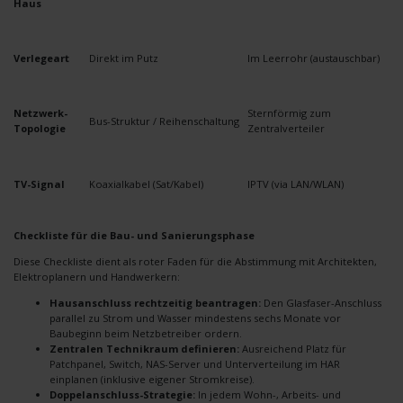
Haus
Verlegeart
Direkt im Putz
Im Leerrohr (austauschbar)
Netzwerk-
Sternförmig zum
Bus-Struktur / Reihenschaltung
Topologie
Zentralverteiler
TV-Signal
Koaxialkabel (Sat/Kabel)
IPTV (via LAN/WLAN)
Checkliste für die Bau- und Sanierungsphase
Diese Checkliste dient als roter Faden für die Abstimmung mit Architekten,
Elektroplanern und Handwerkern:
Hausanschluss rechtzeitig beantragen:
Den Glasfaser-Anschluss
parallel zu Strom und Wasser mindestens sechs Monate vor
Baubeginn beim Netzbetreiber ordern.
Zentralen Technikraum definieren:
Ausreichend Platz für
Patchpanel, Switch, NAS-Server und Unterverteilung im HAR
einplanen (inklusive eigener Stromkreise).
Doppelanschluss-Strategie:
In jedem Wohn-, Arbeits- und