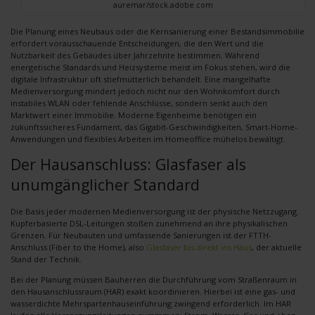
auremar/stock.adobe.com
Die Planung eines Neubaus oder die Kernsanierung einer Bestandsimmobilie
erfordert vorausschauende Entscheidungen, die den Wert und die
Nutzbarkeit des Gebäudes über Jahrzehnte bestimmen. Während
energetische Standards und Heizsysteme meist im Fokus stehen, wird die
digitale Infrastruktur oft stiefmütterlich behandelt. Eine mangelhafte
Medienversorgung mindert jedoch nicht nur den Wohnkomfort durch
instabiles WLAN oder fehlende Anschlüsse, sondern senkt auch den
Marktwert einer Immobilie. Moderne Eigenheime benötigen ein
zukunftssicheres Fundament, das Gigabit-Geschwindigkeiten, Smart-Home-
Anwendungen und flexibles Arbeiten im Homeoffice mühelos bewältigt.
Der Hausanschluss: Glasfaser als
unumgänglicher Standard
Die Basis jeder modernen Medienversorgung ist der physische Netzzugang.
Kupferbasierte DSL-Leitungen stoßen zunehmend an ihre physikalischen
Grenzen. Für Neubauten und umfassende Sanierungen ist der FTTH-
Anschluss (Fiber to the Home), also
Glasfaser bis direkt ins Haus
, der aktuelle
Stand der Technik.
Bei der Planung müssen Bauherren die Durchführung vom Straßenraum in
den Hausanschlussraum (HAR) exakt koordinieren. Hierbei ist eine gas- und
wasserdichte Mehrspartenhauseinführung zwingend erforderlich. Im HAR