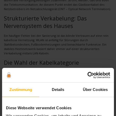
laufen alle Versorgungsleitungen zusammen: Strom, Wasser, Gas und eben
die Telekommunikation. An diesem Punkt endet das Glasfaserkabel des
Netzbetreibers im Netzabschlussgerät (ONT – Optical Network Termination).
Strukturierte Verkabelung: Das
Nervensystem des Hauses
Ein häufiger Fehler bei der Sanierung ist das blinde Vertrauen auf eine rein
kabellose Vernetzung. WLAN ist anfällig für Störungen durch
Stahlbetondecken, Fußbodenheizungen und benachbarte Funknetze. Ein
stabiles Heimnetzwerk basiert daher immer auf einer strukturierten
Verkabelung mittels LAN-Kabeln.
Die Wahl der Kabelkategorie
Für eine zukunftssichere Installation sollten mindestens Kabel der Kategorie
7 (Cat 7) verlegt werden. Diese unterstützen Betriebsfrequenzen von bis zu
600 MHz und Datenübertragungsraten von 10 Gigabit pro Sekunde. Sie bieten
eine hervorragende Abschirmung gegen elektromagnetische Interferenzen,
Zustimmung
Details
Über Cookies
die beispielsweise durch parallel verlaufende Stromleitungen entstehen
können.
Leerrohre als Lebensversicherung
Diese Webseite verwendet Cookies
Kabel altern oder Technologien ändern sich. Daher gilt im Rohbau die
Wir verwenden Cookies, um Inhalte und Anzeigen zu