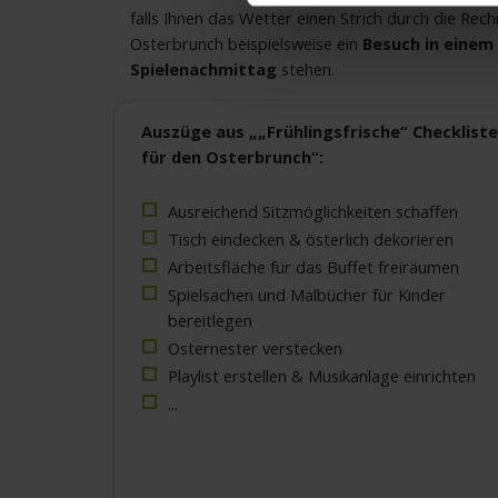
falls Ihnen das Wetter einen Strich durch die Rec
Osterbrunch beispielsweise ein
Besuch in eine
Spielenachmittag
stehen.
Auszüge aus „„Frühlingsfrische“ Checkliste
für den Osterbrunch“:
Ausreichend Sitzmöglichkeiten schaffen
Tisch eindecken & österlich dekorieren
Arbeitsfläche für das Buffet freiräumen
Spielsachen und Malbücher für Kinder
bereitlegen
Osternester verstecken
Playlist erstellen & Musikanlage einrichten
...