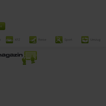
n
KFZ
Reise
Sport
Umzug