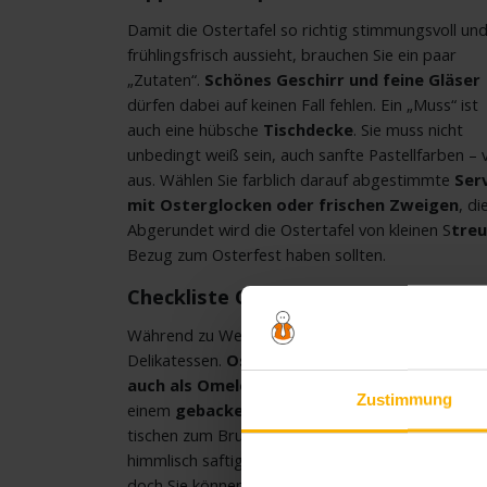
Damit die Ostertafel so richtig stimmungsvoll un
frühlingsfrisch aussieht, brauchen Sie ein paar
„Zutaten“.
Schönes Geschirr und feine Gläser
dürfen dabei auf keinen Fall fehlen. Ein „Muss“ ist
auch eine hübsche
Tischdecke
. Sie muss nicht
unbedingt weiß sein, auch sanfte Pastellfarben – v
aus. Wählen Sie farblich darauf abgestimmte
Ser
mit Osterglocken oder frischen Zweigen
, di
Abgerundet wird die Ostertafel von kleinen S
treu
Bezug zum Osterfest haben sollten.
Checkliste Osterbrunch: das festlic
Während zu Weihnachten der opulente Braten aufge
Delikatessen.
Ostereier
spielen natürlich die Hau
auch als Omelette
. Die zweite Hauptrolle ist g
Zustimmung
einem
gebackenen Osterlamm
. Entsprechende 
tischen zum Brunch auch einen
Osterkuchen mi
himmlisch saftig. Natürlich gehört auch Herzhafte
doch Sie können auch andere Fischsorten anbiete