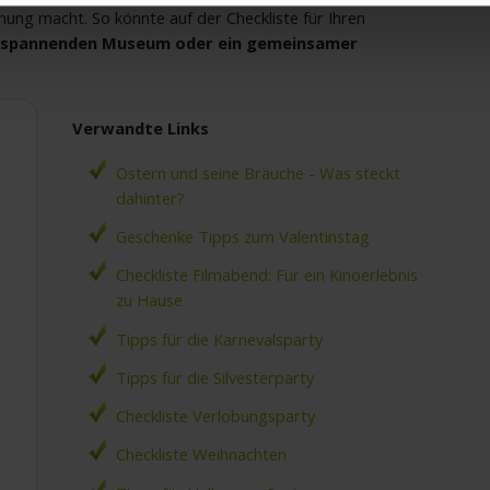
hnung macht. So könnte auf der Checkliste für Ihren
m spannenden Museum oder ein gemeinsamer
Verwandte Links
Ostern und seine Bräuche - Was steckt
dahinter?
Geschenke Tipps zum Valentinstag
Checkliste Filmabend: Für ein Kinoerlebnis
zu Hause
Tipps für die Karnevalsparty
Tipps für die Silvesterparty
Checkliste Verlobungsparty
Checkliste Weihnachten