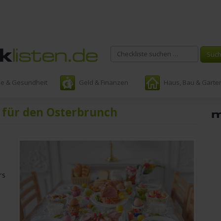
ie & Gesundheit
Geld & Finanzen
Haus, Bau & Garte
e für den Osterbrunch
rs