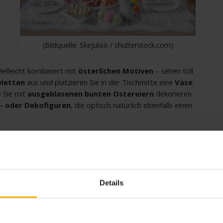
d
(Bildquelle: Skejuliso / shutterstock.com)
ielleicht kombiniert mit
österlichen Motiven
– sehen toll
vietten
aus und platzieren Sie in der Tischmitte eine
Vase
e Sie mit
ausgeblasenen bunten Ostereiern
dekorieren.
- oder Dekofiguren
, die optisch natürlich ebenfalls einen
he Mahl
tischt wird, sind es zu Ostern eher die leichten
ptrolle, sie präsentieren sich
gefüllt, als Rührei oder
leich doppelt besetzt: mit einem
süßen Hefezopf
und
Details
Backformen gibt es überall im Handel. Viele Familien
t Möhren
auf. Er ist nur leicht süß und dank der Möhren
s auf die Ostertafel.
Räucherlachs
ist besonders beliebt,
n. Oder wie wäre es mit leckerem
Krabbenrührei
? Dazu