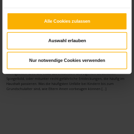
Alle Cookies zulassen
Auswahl erlauben
Checklisten Erste-Hilfe-Maßnahmen beim Baby:
Gefahren erkennen, vermeiden und im Notfall richtig
reagieren
Nur notwendige Cookies verwenden
Kinder sind quirlig und aktiv und freuen sich tagtäglich darauf, Neues
auszuprobieren und Neues zu entdecken. Das können harmlose
Kleinigkeiten sein, wie etwa das Entdecken des eigenen Gesichts im
Spiegelbild, oder mitunter recht gefährliche Entdeckungen, die häufig im
Haushalt passieren. Was die häufigsten Unfälle bei Kindern bis zum
Grundschulalter sind, wie Eltern ihnen vorbeugen können […]