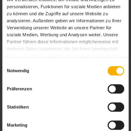
personalisieren, Funktionen für soziale Medien anbieten
zu können und die Zugriffe auf unsere Website zu
analysieren. Außerdem geben wir Informationen zu Ihrer
Verwendung unserer Website an unsere Partner für
soziale Medien, Werbung und Analysen weiter. Unsere
Partner führen diese Informationen möglicherweise mit
weiteren Daten zusammen, die Sie ihnen bereitgestellt
haben oder die sie im Rahmen Ihrer Nutzung der Dienste
gesammelt haben. Sie geben Einwilligung zu unseren
Einwilligungsauswahl
Cookies, wenn Sie unsere Webseite weiterhin nutzen.
Notwendig
Präferenzen
Statistiken
Marketing