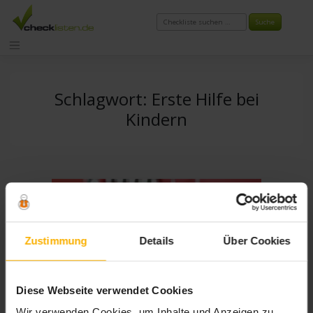
Zum
Inhalt
springen
Schlagwort:
Erste Hilfe bei
Kindern
Zustimmung
Details
Über Cookies
Diese Webseite verwendet Cookies
Wir verwenden Cookies, um Inhalte und Anzeigen zu