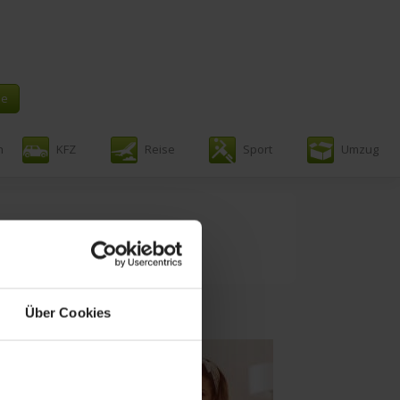
n
KFZ
Reise
Sport
Umzug
putz
Über Cookies