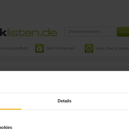
ie & Gesundheit
Geld & Finanzen
Haus, Bau & Garte
lagwort:
checkliste frühjahrs
Details
ookies