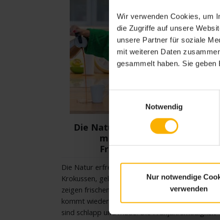
Wir verwenden Cookies, um In
die Zugriffe auf unsere Webs
unsere Partner für soziale M
mit weiteren Daten zusammen, 
gesammelt haben. Sie geben E
Einwilligungsauswahl
Notwendig
Die Natur erwacht, der Mensch
macht schlapp – die
Frühjahrsmüdigkeit
Die Natur erfreut uns mit bunten Farben. Blauen
Nur notwendige Cook
Krokussen, gelben Forsythia und auch die Birken
verwenden
zeigen frischen Grün. Es brummt und summt. All
kommt wieder in Bewegung, nur die Menschen
sind schlapp und müde. Die Frühjahrsmüdigkeit 