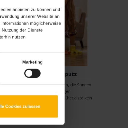
Medien anbieten zu können und
Verwendung unserer Website an
e Informationen möglicherweise
r Nutzung der Dienste
erhin nutzen.
Marketing
Checkliste Frühjahrsputz
ndlich Frühling, die Vögel zwitschern, die Sonnen
cheint. Also Zeit für einen ausgiebigen
rühjahrsputz. Mit der kostenlosen Checkliste kein
roblem.
lle Cookies zulassen