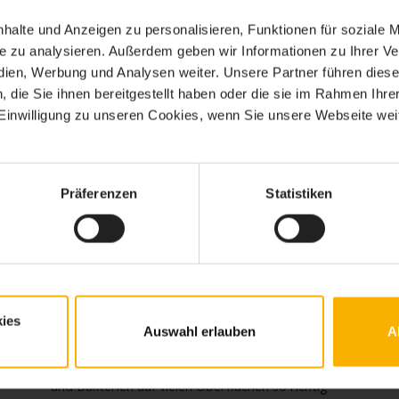
halte und Anzeigen zu personalisieren, Funktionen für soziale 
ite zu analysieren. Außerdem geben wir Informationen zu Ihrer 
edien, Werbung und Analysen weiter. Unsere Partner führen dies
die Sie ihnen bereitgestellt haben oder die sie im Rahmen Ihre
inwilligung zu unseren Cookies, wenn Sie unsere Webseite weit
Präferenzen
Statistiken
Welche Gegenstände sollte ich
reinigen nach einer Erkältung?
E
Endlich ist die böse Erkältung vorbei! Doch damit
s
es nicht bald schon wieder zu einer Schniefnase
F
ies
oder einer Krächzstimme kommt, ist es wichtig,
P
Auswahl erlauben
A
es
einige Utensilien direkt nach dem Infekt gründlich
zu reinigen. Schließlich fühlen sich Viren, Keime
–
und Bakterien auf vielen Oberflächen so richtig