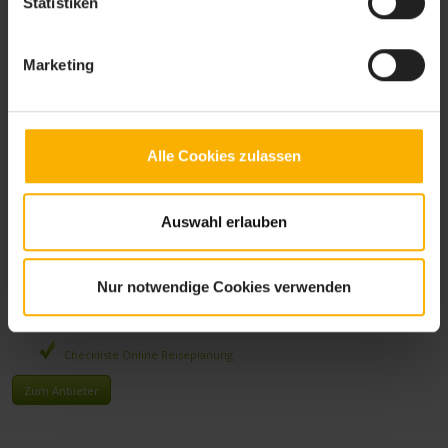
Statistiken
Fahrradreifen prüfen
Laufräder in Ordnung? Speichen gebrochen?
Bremsbeläge prüfen und die bremsen richtig einstellen
Marketing
Kette ölen
Beleuchtung auf Funktionstüchtigkeit prüfen
sind alle Schrauben fest angezogen?
....
Alle Cookies zulassen
Verwandte Links
Auswahl erlauben
Checkliste Anhänger kaufen
Wohnmobil Checkliste
Nur notwendige Cookies verwenden
Umzug Checkliste
Checkliste Trekkingtouren
Checkliste Online Reiseplanung
Zum Anbieter